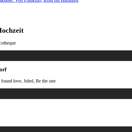
traklasse. Von Frankfurt, Köln bis Hamburg
Hochzeit
scotheque
orf
found love, Jubel, Be the one