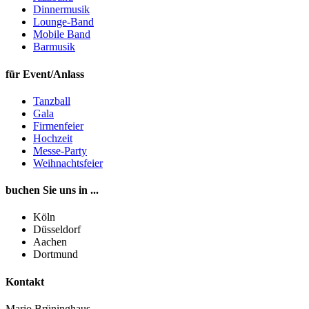
Dinnermusik
Lounge-Band
Mobile Band
Barmusik
für Event/Anlass
Tanzball
Gala
Firmenfeier
Hochzeit
Messe-Party
Weihnachtsfeier
buchen Sie uns in ...
Köln
Düsseldorf
Aachen
Dortmund
Kontakt
Mario Brüninghaus