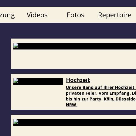
zung
Videos
Fotos
Repertoire
Hochzeit
Unsere Band auf Ihrer Hochzeit
privaten Feier. Vom Empfang, D
bis hin zur Party. Köln, Düsseld
NRW.