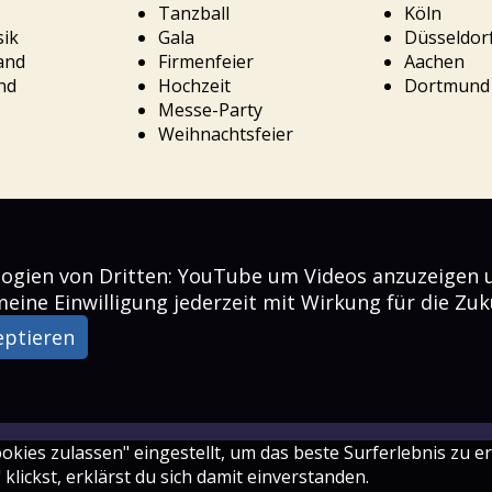
Tanzball
Köln
ik
Gala
Düsseldor
and
Firmenfeier
Aachen
nd
Hochzeit
Dortmund
Messe-Party
Weihnachtsfeier
logien von Dritten: YouTube um Videos anzuzeigen 
meine Einwilligung jederzeit mit Wirkung für die Zu
eptieren
ookies zulassen" eingestellt, um das beste Surferlebnis z
lickst, erklärst du sich damit einverstanden.