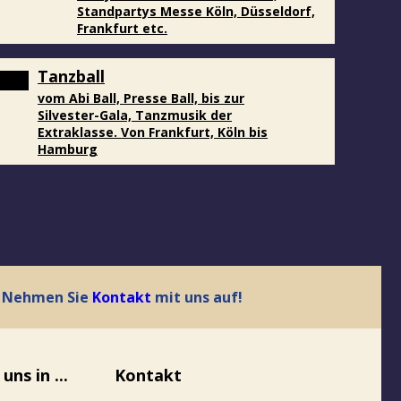
Standpartys Messe Köln, Düsseldorf,
Frankfurt etc.
Tanzball
vom Abi Ball, Presse Ball, bis zur
Silvester-Gala, Tanzmusik der
Extraklasse. Von Frankfurt, Köln bis
Hamburg
 - Nehmen Sie
Kontakt
mit uns auf!
uns in ...
Kontakt